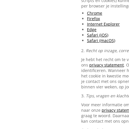
scripts en cookies) kunn
per browser je instellin
Chrome
Firefox
Internet Explorer
Edge
Safari (iOS)
Safari (macOS)
2.
Recht op inzage, corr
Je hebt het recht om te 
ons
privacy statement
. 
identificeren. Wanneer 
het cookie in kwestie me
je contact met ons opn
binnen vier weken, op j
3.
Tips, vragen en klacht
Voor meer informatie om
naar onze
privacy state
graag te woord. Daarnaas
kan contact met ons op