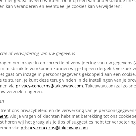
en niet gedeactiveerd worden. Door op een van onderstaande links t
gen kan veranderen en eventueel je cookies kan verwijderen:
ectie of verwijdering van uw gegevens
vragen om inzage in en correctie of verwijdering van uw gegevens (
Om misbruik te voorkomen kunnen wij je bij een dergelijk verzoek 
het gaat om inzage in persoonsgegevens gekoppeld aan een cookie, 
e te sturen. Je kunt deze terug vinden in de instellingen van je br
emen via
privacy-concerns@takeaway.com
. Takeaway.com zal zo snel
ouw verzoek reageren.
en
trent ons privacybeleid en de verwerking van je persoonsgegevens 
ment
. Als je vragen of klachten hebt met betrekking tot ons cookiebe
t horen wij het graag als je tips of suggesties hebt ter verbetering
nemen via:
privacy-concerns@takeaway.com
.