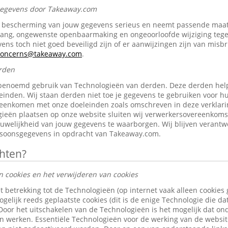
 gegevens door Takeaway.com
bescherming van jouw gegevens serieus en neemt passende maat
gang, ongewenste openbaarmaking en ongeoorloofde wijziging tegen 
ens toch niet goed beveiligd zijn of er aanwijzingen zijn van misb
-concerns@takeaway.com
.
rden
benoemd gebruik van Technologieën van derden. Deze derden help
inden. Wij staan derden niet toe je gegevens te gebruiken voor h
reenkomen met onze doeleinden zoals omschreven in deze verklari
ieën plaatsen op onze website sluiten wij verwerkersovereenkom
ouwelijkheid van jouw gegevens te waarborgen. Wij blijven verantw
rsoonsgegevens in opdracht van Takeaway.com.
chten?
n cookies en het verwijderen van cookies
t betrekking tot de Technologieën (op internet vaak alleen cookies
gelijk reeds geplaatste cookies (dit is de enige Technologie die d
 Door het uitschakelen van de Technologieën is het mogelijk dat o
len werken. Essentiële Technologieën voor de werking van de websi