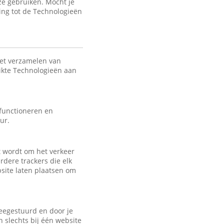
ze gebruiken. Mocht je
ing tot de Technologieën
het verzamelen van
uikte Technologieën aan
 functioneren en
ur.
kt wordt om het verkeer
rdere trackers die elk
bsite laten plaatsen om
eegestuurd en door je
 slechts bij één website