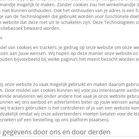
elmandje mogelijk te maken. Zonder cookies zou het winkelmandje 
 niet kunnen onthouden. Ook het onthouden van je adres is een fu
e van de Technologieën die gebruikt worden voor functionele doele
 website dat deze niet uit te schakelen zijn. Deze Technologieën z
ebsitebezoek bewaard worden.
n
ddel van cookies en trackers, je gedrag op onze website om onze w
ssen aan jouw wensen. Wij hopen op deze manier onze website zo 
ouden bijvoorbeeld bij welke pagina’s het meest bezocht worden en
jij onze website zo vaak mogelijk gebruikt en maken daarom gebru
n. Door middel van cookies kunnen wij voor jou interessante aanb
leinde analyseren wij onder andere hoe vaak je onze website gebr
o kunnen wij ons aanbod en advertenties beter op jouw wensen aan
ij trackers gebruiken is het controleren of je van een website ko
odzakelijk omdat wij onze adverteerders moeten betalen voor de kl
zoeken (of een bestelling op ons platform plaatsen).
je gegevens door ons en door derden