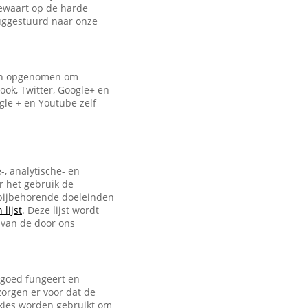
bewaart op de harde
uggestuurd naar onze
ijn opgenomen om
ook, Twitter, Google+ en
gle + en Youtube zelf
-, analytische- en
r het gebruik de
e bijbehorende doeleinden
lijst
. Deze lijst wordt
 van de door ons
 goed fungeert en
zorgen er voor dat de
ookies worden gebruikt om