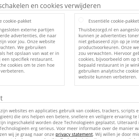
itschakelen en cookies verwijderen
e cookie-pakket
Essentiële cookie-pakket
ngesloten externe partijen
Thuisbezorgd.nl en aangeslo
erde advertenties, die naar
kunnen je advertenties tonen
ijn voor jou. Onze website
niet gebaseerd zijn op je int
rwachten. We gebruiken
productvoorkeuren. Onze web
als het opslaan van wat er in
zou verwachten. Hiervoor ge
 een specifiek restaurant.
cookies, bijvoorbeeld om op t
che cookies om te zien hoe
bepaald restaurant in je wi
verbeteren.
gebruiken analytische cookie
website kunnen verbeteren.
t
jn websites en applicaties gebruik van cookies, trackers, scripts 
ieën) die ons helpen een betere, snellere en veiligere ervaring te
ijn ingeschakeld worden deze Technologieën geplaatst. Uiteraard
 Technologieën erg serieus. Voor meer informatie over de manier w
en wij je graag naar onze
privacy statement
. Wij willen je door mi