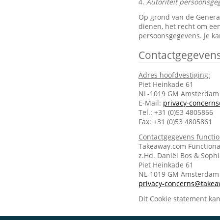
4.
Autoriteit persoonsge
Op grond van de General 
dienen, het recht om een
persoonsgegevens. Je ka
Contactgegeven
Adres hoofdvestiging:
Piet Heinkade 61
NL-1019 GM Amsterdam
E-Mail:
privacy-concern
Tel.: +31 (0)53 4805866
Fax: +31 (0)53 4805861
Contactgegevens functi
Takeaway.com Functiona
z.Hd. Daniël Bos & Soph
Piet Heinkade 61
NL-1019 GM Amsterda
privacy-concerns@take
Dit Cookie statement ka