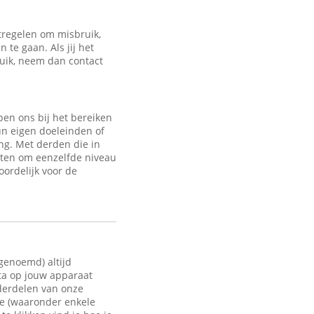
regelen om misbruik,
te gaan. Als jij het
ruik, neem dan contact
en ons bij het bereiken
un eigen doeleinden of
ng. Met derden die in
sten om eenzelfde niveau
oordelijk voor de
 genoemd) altijd
ata op jouw apparaat
nderdelen van onze
te (waaronder enkele