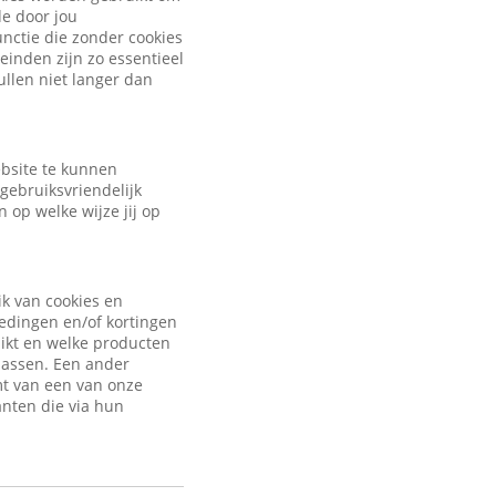
de door jou
nctie die zonder cookies
inden zijn zo essentieel
ullen niet langer dan
ebsite te kunnen
gebruiksvriendelijk
 op welke wijze jij op
ik van cookies en
iedingen en/of kortingen
uikt en welke producten
passen. Een ander
mt van een van onze
anten die via hun