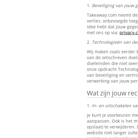
1.
Beveiliging van jouw
Takeaway.com neemt de 
verlies, onbevoegde toe
idee hebt dat jouw gegev
met ons op via:
privacy
2.
Technologieën van de
Wij maken zoals eerder 
van de omschreven doele
doeleinden die niet ove
onze opdracht Technolog
van beveiliging en vertr
verwerking van jouw pe
Wat zijn jouw re
1.
In- en uitschakelen va
Je kunt je voorkeuren me
aanpassen. Ook is het mo
opslaat) te verwijderen.
website niet langer zul