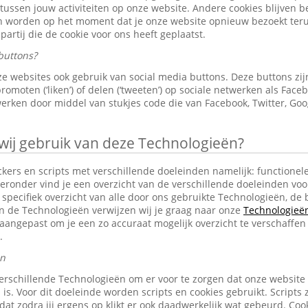
 tussen jouw activiteiten op onze website. Andere cookies blijven 
en worden op het moment dat je onze website opnieuw bezoekt ter
partij die de cookie voor ons heeft geplaatst.
buttons?
e websites ook gebruik van social media buttons. Deze buttons z
omoten (‘liken’) of delen (‘tweeten’) op sociale netwerken als Faceb
erken door middel van stukjes code die van Facebook, Twitter, Goo
j gebruik van deze Technologieën?
ckers en scripts met verschillende doeleinden namelijk: functionele
eronder vind je een overzicht van de verschillende doeleinden voo
specifiek overzicht van alle door ons gebruikte Technologieën, d
an de Technologieën verwijzen wij je graag naar onze
Technologieën 
aangepast om je een zo accuraat mogelijk overzicht te verschaffen
.
en
erschillende Technologieën om er voor te zorgen dat onze website
 is. Voor dit doeleinde worden scripts en cookies gebruikt. Scripts 
n dat zodra jij ergens op klikt er ook daadwerkelijk wat gebeurd. C