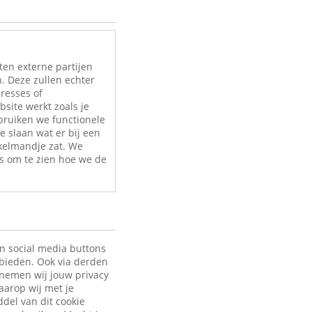
ten externe partijen
. Deze zullen echter
eresses of
site werkt zoals je
bruiken we functionele
e slaan wat er bij een
nkelmandje zat. We
s om te zien hoe we de
en social media buttons
 bieden. Ook via derden
 nemen wij jouw privacy
aarop wij met je
ddel van dit cookie