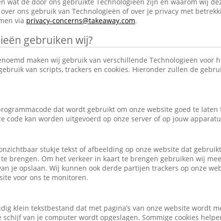
en wat de door ons gebruikte Technologieën zijn en waarom wij de
over ons gebruik van Technologieën of over je privacy met betrekk
emen via
privacy-concerns@takeaway.com
.
ieën gebruiken wij?
enoemd maken wij gebruik van verschillende Technologieën voor 
ebruik van scripts, trackers en cookies. Hieronder zullen de gebr
e programmacode dat wordt gebruikt om onze website goed te laten
eze code kan worden uitgevoerd op onze server of op jouw apparatu
, onzichtbaar stukje tekst of afbeelding op onze website dat gebrui
 te brengen. Om het verkeer in kaart te brengen gebruiken wij mee
an je opslaan. Wij kunnen ook derde partijen trackers op onze we
ite voor ons te monitoren.
udig klein tekstbestand dat met pagina’s van onze website wordt m
schijf van je computer wordt opgeslagen. Sommige cookies helpen